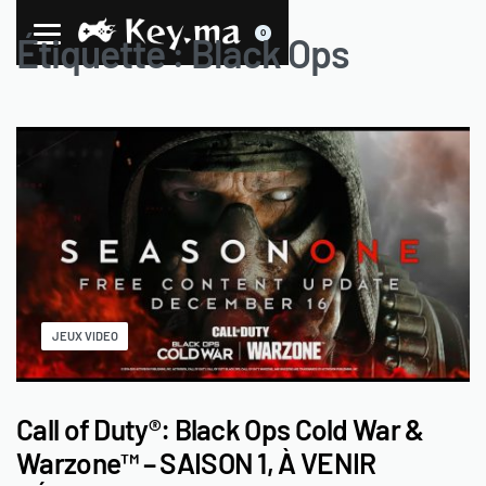
0
Étiquette :
Black Ops
JEUX VIDEO
Call of Duty®: Black Ops Cold War &
Warzone™ – SAISON 1, À VENIR