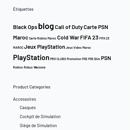
Étiquettes
blog
Black Ops
Call of Duty
Carte PSN
Maroc
Cold War
FIFA 23
Carte Roblox Maroc
FIFA 23
Jeux PlayStation
MAROC
Jeux Video
Maroc
PlayStation
PSN
PRO CLUBS
Promotion
PS5
PS5 Slim
Roblox
Robux
Warzone
Product Categories
Accessoires
Casques
Cockpit de Simulation
Siège de Simulation