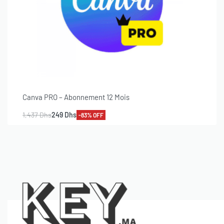
Canva PRO – Abonnement 12 Mois
1,437
Dhs
249
Dhs
-83% OFF