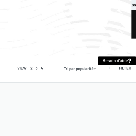
QUI SOMMES-NOUS ?
SERVICE CLIENT
ANNULATION
CONDITIONS GÉNÉRALES
BUSINESS
0
Besoin d’aide
FILTER
VIEW
2
3
4
Tri par popularité