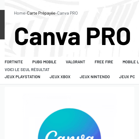
LES MEILLEURS PRIX SUR LE MARCHÉ 🇲🇦
Home
›
Carte Prépayée
›
Canva PRO
Canva PRO
CARTES
IN-GAME
JEUX
LOGICIEL
PLAYSTATION
XBOX
NINTENDO
ITUNES
STEAM
B
FORTNITE
PUBG MOBILE
VALORANT
FREE FIRE
MOBILE 
VOICI LE SEUL RÉSULTAT
JEUX PLAYSTATION
JEUX XBOX
JEUX NINTENDO
JEUX PC