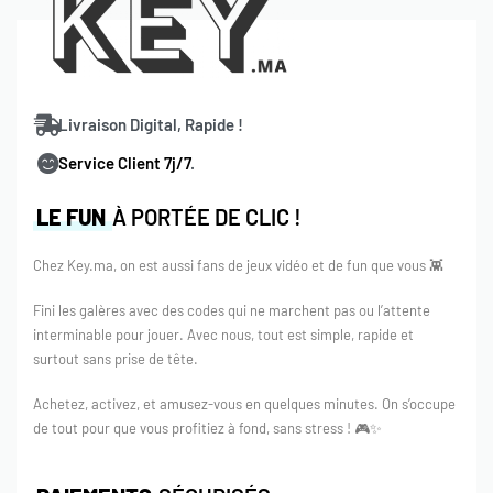
multitude de contenus captivants. Que vous optiez pour les
dernières sorties, les séries primées ou les émissions
populaires, Hulu a tout pour plaire. Il vous suffit d’acheter
votre carte cadeau sur Key.ma, et en un instant, vous
pourrez profiter de tout ce que Hulu a à offrir.
Livraison Digital, Rapide !
Rejoignez la communauté de streamers au Maroc et faites
Service Client 7j/7
.
de Key.ma votre destination privilégiée pour tous vos
LE FUN
À PORTÉE DE CLIC !
besoins en cartes cadeaux Hulu. Offrez-vous un accès
instantané à des heures de divertissement sans fin, le tout
Chez Key.ma, on est aussi fans de jeux vidéo et de fun que vous 👾
à un tarif avantageux.
Fini les galères avec des codes qui ne marchent pas ou l’attente
interminable pour jouer. Avec nous, tout est simple, rapide et
surtout sans prise de tête.
Achetez, activez, et amusez-vous en quelques minutes. On s’occupe
de tout pour que vous profitiez à fond, sans stress ! 🎮✨