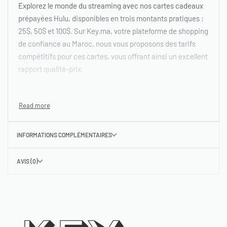
Explorez le monde du streaming avec nos cartes cadeaux
prépayées Hulu, disponibles en trois montants pratiques :
25$, 50$ et 100$. Sur Key.ma, votre plateforme de shopping
de confiance au Maroc, nous vous proposons des tarifs
compétitifs pour ces cartes, vous offrant ainsi un excellent
rapport qualité-prix.
Grâce à ces cartes cadeaux Hulu, vous pouvez accéder
rapidement à un univers de divertissement, y compris des
séries originales, des films populaires, et bien plus encore.
La procédure est simple : choisissez le montant qui vous
INFORMATIONS COMPLÉMENTAIRES
convient le mieux, effectuez le paiement en ligne sécurisé
avec votre carte bancaire marocaine, et en quelques
AVIS (0)
minutes, vous recevrez votre code d’activation par SMS et
email. Vous êtes ainsi prêt à plonger dans le monde du
streaming avec Hulu.
Ne laissez pas passer cette opportunité d’accéder à une