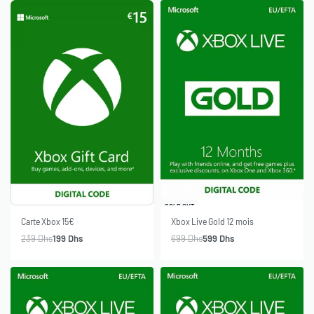
-14% OFF
SOLD OUT
-17% OFF
Carte Xbox 15€
Xbox Live Gold 12 mois
239
Dhs
199
Dhs
699
Dhs
599
Dhs