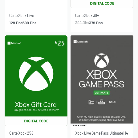
-5% OFF
SOLD OUT
Carte Xbox Live
Carte Xbox 30€
129
Dhs
599
Dhs
399
Dhs
379
Dhs
-6% OFF
SOLD OUT
-12% OFF
Carte Xbox 25€
Xbox Live Game Pass Ultimate | 14