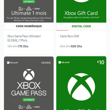
-8% OFF
-3% OFF
SOLD OUT
Xbox Game Pass Ultimate |
Carte Xbox 50€
GLOBAL | 1 Mois
185
Dhs
179
Dhs
650
Dhs
599
Dhs