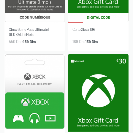
-18% OFF
-17% OFF
SOLD OUT
Xbox Game Pass Ultimate |
Carte Xbox 10€
GLOBAL | 3 Mois
550
Dhs
459
Dhs
169
Dhs
139
Dhs