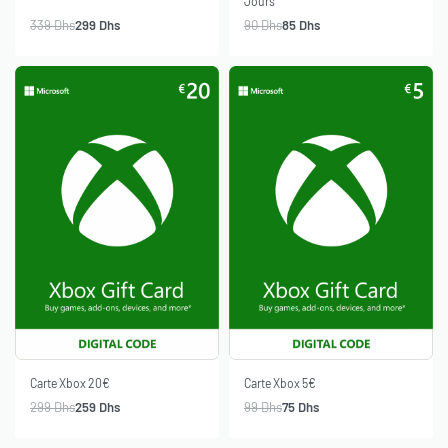
Jours
339
Dhs
299
Dhs
90
Dhs
85
Dhs
-13% OFF
-24% OFF
SOLD OUT
Carte Xbox 20€
Carte Xbox 5€
299
Dhs
259
Dhs
99
Dhs
75
Dhs