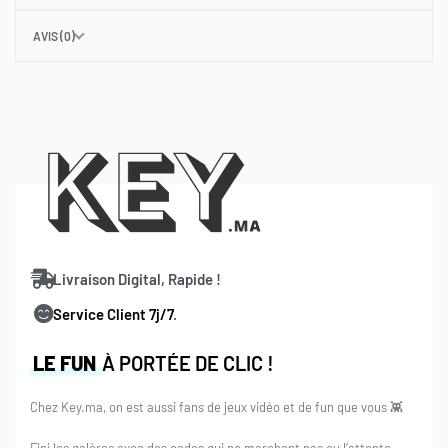
diamonds ?
AVIS (0)
Mobile Legends: Bang Bang Diamonds au Maroc, Brisez
vos adversaires d’un simple toucher du doigt et réclamez la
couronne du Challenger le plus fort !
NOTER S’IL VOUS PLAÎT! Que ce jeu Mobile Legends
Bang
Bang
est gratuit à télécharger et à jouer sur votre
téléphone au
maroc
, mais certains éléments de jeu
peuvent également être achetés avec des
Diamonds
avec
Key.ma
Livraison Digital, Rapide !
Service Client 7j/7
.
LE FUN
À PORTÉE DE CLIC !
Chez Key.ma, on est aussi fans de jeux vidéo et de fun que vous 👾
Fini les galères avec des codes qui ne marchent pas ou l’attente