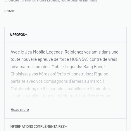
Étiquettes :
Diamonds
,
Mobile Legends
,
Mobile Legends Diamonds
SHARE
À PROPOS
Avec le Jeu Mobile Legends, Rejoignez vos amis dans une
toute nouvelle épreuve de force MOBA 5v5 contre de vrais
adversaires humains, Mobile Legends: Bang Bang!
Choisissez vos héros préférés et construisez l’équipe
parfaite avec vos compagnons d’armes au maroc !
Matchmaking de 10 secondes, batailles de 10 minutes.
Laning, jungling, tour se précipitant, batailles d’équipe,
tout le plaisir des MOBA PC et des jeux d’action dans la
paume de votre main! Nourrissez votre esprit eSport !
Comment acheter Mobile Legends
INFORMATIONS COMPLÉMENTAIRES