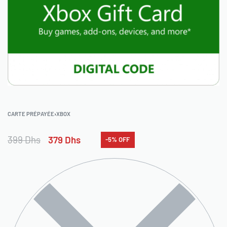
CARTE PRÉPAYÉE
›
XBOX
399
Dhs
379
Dhs
-5% OFF