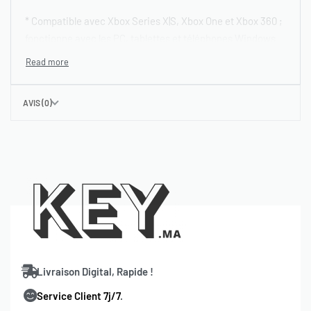
* Compatible avec Xbox Series X|S, Xbox One et Xbox 360 ;
fonctionne avec les PC, tablettes et téléphones Windows
10 ; Windows 8.1 ; et Windows Phone 8. (Xbox Live requis).
Non valide pour les anciennes itérations. Uniquement pour
les titres, albums et passes musicaux achetés sur les
AVIS (0)
ordinateurs, tablettes ou Xbox One Windows 10 et Windows
8.1 (Xbox Live requis).
Instructions pour utiliser cette carte xbox
maroc 30€:
Veuillez visiter Microsoft.com/utiliser.
Code de 25 caractères à saisir
commencer à acheter
information de départ
Livraison Digital, Rapide !
Carte Xbox Maroc à cinq euros
Service Client 7j/7
.