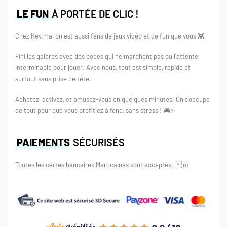
En quête de crédit pour obtenir une nouvelle peau pour
LE FUN
À PORTÉE DE CLIC !
votre jeu préféré? Avez-vous l’intention d’acheter un DLC
ou plus de niveaux? Ou cherchez-vous seulement un
Chez Key.ma, on est aussi fans de jeux vidéo et de fun que vous 👾
fantastique jeu Xbox indépendant ? Vous aurez alors
probablement besoin de crédits Xbox Live ! Sélectionnez
Fini les galères avec des codes qui ne marchent pas ou l’attente
la quantité dont vous avez besoin, et vous pouvez
interminable pour jouer. Avec nous, tout est simple, rapide et
commencer à travailler immédiatement!
surtout sans prise de tête.
De plus, avec cette carte xbox maroc de 30€ vous pouvez
Achetez, activez, et amusez-vous en quelques minutes. On s’occupe
de tout pour que vous profitiez à fond, sans stress ! 🎮✨
acheter de la musique, des films et des applications
Windows et Xbox avec ce crédit. Avec cette carte xbox
maroc cadeau, il est facile de diffuser un film ou d’écouter
PAIEMENTS
SÉCURISÉS
la dernière chanson de votre groupe préféré.
Toutes les cartes bancaires Marocaines sont acceptés.
🇲🇦
Concernant Microsoft
Microsoft a eu l’audace de présenter la nouvelle console
Xbox en 2001, une période où les entreprises japonaises
ont dominé l’industrie du jeu vidéo. Ce fut un succès
phénoménal, et maintenant Microsoft nous surprend avec