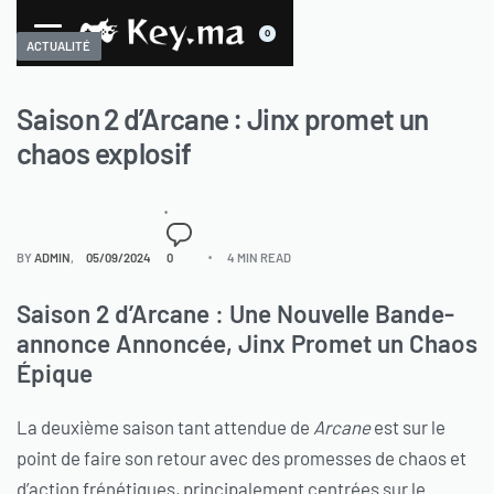
0
ACTUALITÉ
Saison 2 d’Arcane : Jinx promet un
chaos explosif
BY
ADMIN
05/09/2024
0
4 MIN READ
Saison 2 d’Arcane : Une Nouvelle Bande-
annonce Annoncée, Jinx Promet un Chaos
Épique
La deuxième saison tant attendue de
Arcane
est sur le
point de faire son retour avec des promesses de chaos et
d’action frénétiques, principalement centrées sur le