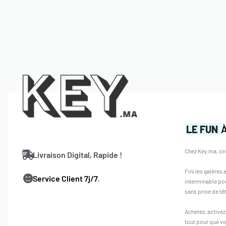
LE FUN
À
Chez Key.ma, on 
Livraison Digital, Rapide !
Fini les galères
Service Client 7j/7
.
interminable pou
sans prise de tê
Achetez, active
tout pour que vo