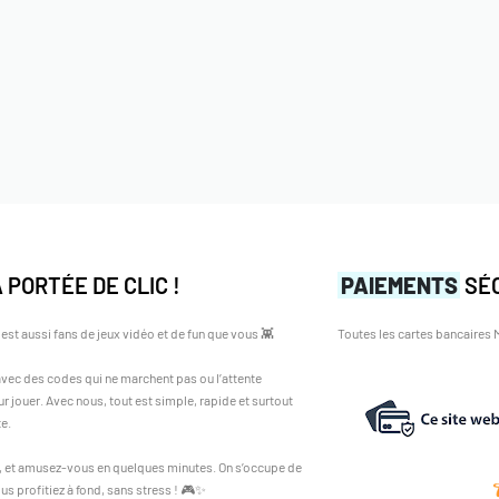
 PORTÉE DE CLIC !
PAIEMENTS
SÉ
est aussi fans de jeux vidéo et de fun que vous 👾
Toutes les cartes bancaires
 avec des codes qui ne marchent pas ou l’attente
r jouer. Avec nous, tout est simple, rapide et surtout
te.
z, et amusez-vous en quelques minutes. On s’occupe de
us profitiez à fond, sans stress ! 🎮✨