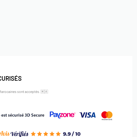
CURISÉS
 Marocaines sont acceptés.
🇲🇦