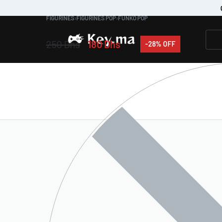
FIGURINES
›
FIGURINES POP
›
FUNKO POP
250
Dhs
180
Dhs
-28% OFF