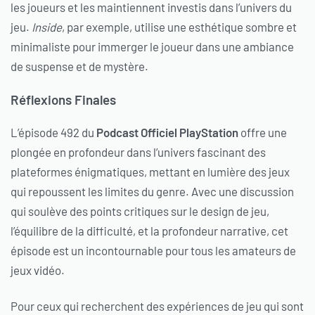
les joueurs et les maintiennent investis dans l’univers du
jeu.
Inside
, par exemple, utilise une esthétique sombre et
minimaliste pour immerger le joueur dans une ambiance
de suspense et de mystère.
Réflexions Finales
L’épisode 492 du
Podcast Officiel PlayStation
offre une
plongée en profondeur dans l’univers fascinant des
plateformes énigmatiques, mettant en lumière des jeux
qui repoussent les limites du genre. Avec une discussion
qui soulève des points critiques sur le design de jeu,
l’équilibre de la difficulté, et la profondeur narrative, cet
épisode est un incontournable pour tous les amateurs de
jeux vidéo.
Pour ceux qui recherchent des expériences de jeu qui sont