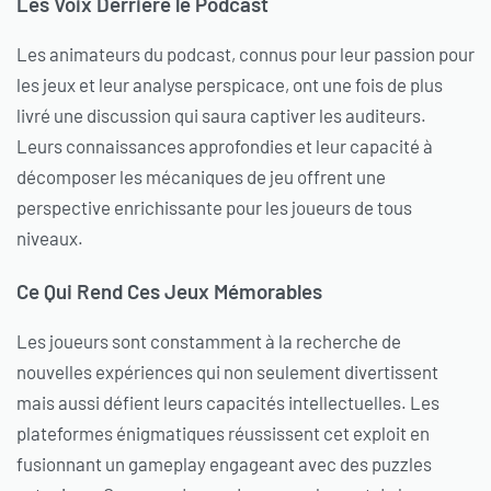
Les Voix Derrière le Podcast
Les animateurs du podcast, connus pour leur passion pour
les jeux et leur analyse perspicace, ont une fois de plus
livré une discussion qui saura captiver les auditeurs.
Leurs connaissances approfondies et leur capacité à
décomposer les mécaniques de jeu offrent une
perspective enrichissante pour les joueurs de tous
niveaux.
Ce Qui Rend Ces Jeux Mémorables
Les joueurs sont constamment à la recherche de
nouvelles expériences qui non seulement divertissent
mais aussi défient leurs capacités intellectuelles. Les
plateformes énigmatiques réussissent cet exploit en
fusionnant un gameplay engageant avec des puzzles