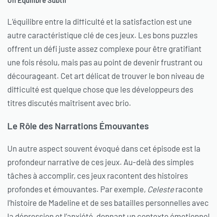
L’équilibre entre la difficulté et la satisfaction est une
autre caractéristique clé de ces jeux. Les bons puzzles
offrent un défi juste assez complexe pour être gratifiant
une fois résolu, mais pas au point de devenir frustrant ou
décourageant. Cet art délicat de trouver le bon niveau de
difficulté est quelque chose que les développeurs des
titres discutés maîtrisent avec brio.
Le Rôle des Narrations Émouvantes
Un autre aspect souvent évoqué dans cet épisode est la
profondeur narrative de ces jeux. Au-delà des simples
tâches à accomplir, ces jeux racontent des histoires
profondes et émouvantes. Par exemple,
Celeste
raconte
l’histoire de Madeline et de ses batailles personnelles avec
la dépression et l’anxiété, donnant un contexte émotionnel