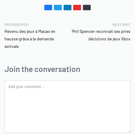
PREVIOUS POST
NEXT POST
Revenu des jeux à Macao en
Phil Spencer reconnaît ses pires
hausse grâce à la demande
décisions de jeux Xbox
estivale
Join the conversation