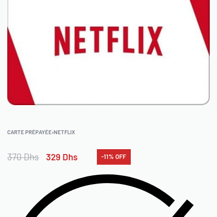
CARTE PRÉPAYÉE
›
NETFLIX
370
Dhs
329
Dhs
-11% OFF