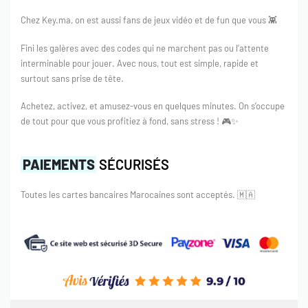
de 25 € et choisissez l’un des trois plans disponibles. Après
Chez Key.ma, on est aussi fans de jeux vidéo et de fun que vous 👾
cela, plongez dans le merveilleux passe-temps
chronophage connu sous le nom de streaming.
Fini les galères avec des codes qui ne marchent pas ou l’attente
interminable pour jouer. Avec nous, tout est simple, rapide et
Film Originaux Netflix
surtout sans prise de tête.
Parce que Netflix est une grande entreprise et n’a fait que
Achetez, activez, et amusez-vous en quelques minutes. On s’occupe
grandir au fil des ans, il ne faut pas s’étonner qu’ils
de tout pour que vous profitiez à fond, sans stress ! 🎮✨
influencent directement leur propre bibliothèque. La plate-
forme de streaming publie souvent des films ou des
PAIEMENTS
SÉCURISÉS
émissions originaux ou même des animations. Souvent en
collaboration avec de grands noms et des studios connus,
Toutes les cartes bancaires Marocaines sont acceptés.
🇲🇦
Netflix n’a pas peur de s’essayer à divers genres et
médiums. La plus grande réalisation à ce jour est
probablement les épisodes interactifs d’une émission, où le
spectateur peut choisir comment l’histoire se déroule.
Achetez la carte cadeau Netflix 25 eur et vivez cette
merveille technique par vous-même!