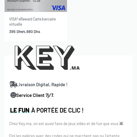
-10% OFF
VISA® eReward Carte bancaire
virtuelle
395
Dhs
4,980
Dhs
Livraison Digital, Rapide !
Service Client 7j/7
.
LE FUN
À PORTÉE DE CLIC !
Chez Key.ma, on est aussi fans de jeux vidéo et de fun que vous 👾
Fini les galères avec des codes qui ne marchent pas ou l’attente