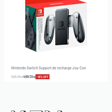
Nintendo Switch Support de recharge Joy-Con
595
Dhs
499
Dhs
-16% OFF