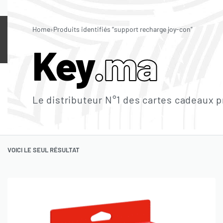
LES MEILLEURS PRIX SUR LE MARCHÉ 🇲🇦
Home
›
Produits identifiés “support recharge joy-con”
CARTES
IN-GAME
JEUX
LOGICIEL
Key
.ma
PLAYSTATION
XBOX
NINTENDO
ITUNES
STEAM
B
Le distributeur N°1 des cartes cadeaux 
FORTNITE
PUBG MOBILE
VALORANT
FREE FIRE
MOBILE 
JEUX PLAYSTATION
JEUX XBOX
JEUX NINTENDO
JEUX PC
VOICI LE SEUL RÉSULTAT