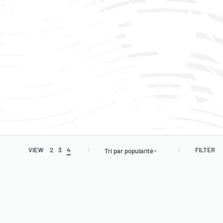
QUI SOMMES-NOUS ?
SERVICE CLIENT
ANNULATION
CONDITIONS GÉNÉRALES
BUSINESS
0
Besoin d’aide
FILTER
VIEW
2
3
4
Tri par popularité