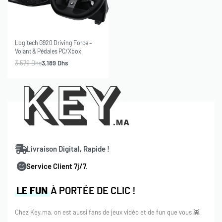
-11% OFF
Logitech G920 Driving Force –
Volant & Pédales PC/Xbox
3,579
Dhs
3,189
Dhs
Livraison Digital, Rapide !
Service Client 7j/7
.
LE FUN
À PORTÉE DE CLIC !
Chez Key.ma, on est aussi fans de jeux vidéo et de fun que vous 👾