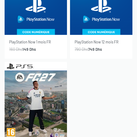
-7% OFF
-5% OFF
SOLD OUT
SOLD OUT
PlayStation Now 1 mois FR
PlayStation Now 12 mois FR
160
Dhs
149
Dhs
790
Dhs
749
Dhs