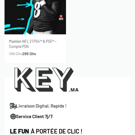
-63% OFF
SOLD OUT
Madden NFL 21 PS4™ & PS5™ –
Compte PSN
799
Dhs
299
Dhs
Livraison Digital, Rapide !
Service Client 7j/7
.
LE FUN
À PORTÉE DE CLIC !