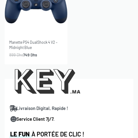
-17% OFF
SOLD OUT
Manette PS4 DualShock 4 V2 –
Midnight Blue
899
Dhs
749
Dhs
Livraison Digital, Rapide !
Service Client 7j/7
.
LE FUN
À PORTÉE DE CLIC !