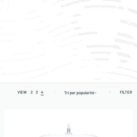
QUI SOMMES-NOUS ?
SERVICE CLIENT
ANNULATION
CONDITIONS GÉNÉRALES
BUSINESS
0
Besoin d’aide
FILTER
VIEW
2
3
4
Tri par popularité