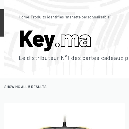
LES MEILLEURS PRIX SUR LE MARCHÉ 🇲🇦
Home
›
Produits identifiés “manette personnalisable”
CARTES
IN-GAME
JEUX
LOGICIEL
Key
.ma
PLAYSTATION
XBOX
NINTENDO
ITUNES
STEAM
B
Le distributeur N°1 des cartes cadeaux 
FORTNITE
PUBG MOBILE
VALORANT
FREE FIRE
MOBILE 
JEUX PLAYSTATION
JEUX XBOX
JEUX NINTENDO
JEUX PC
SHOWING ALL 5 RESULTS