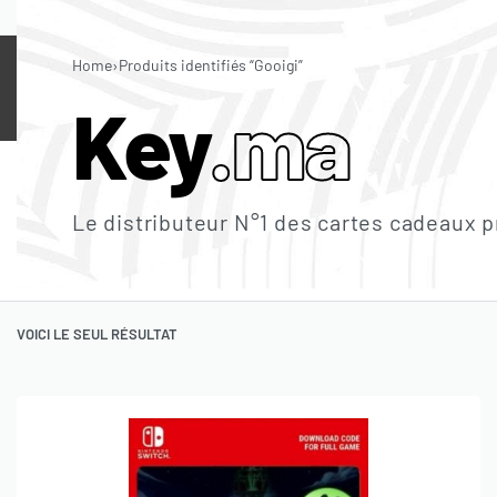
LES MEILLEURS PRIX SUR LE MARCHÉ 🇲🇦
Home
›
Produits identifiés “Gooigi”
CARTES
IN-GAME
JEUX
LOGICIEL
Key
.ma
PLAYSTATION
XBOX
NINTENDO
ITUNES
STEAM
B
Le distributeur N°1 des cartes cadeaux 
FORTNITE
PUBG MOBILE
VALORANT
FREE FIRE
MOBILE 
JEUX PLAYSTATION
JEUX XBOX
JEUX NINTENDO
JEUX PC
VOICI LE SEUL RÉSULTAT