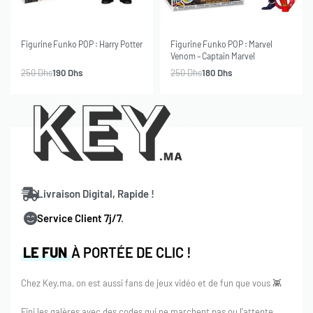
-24% OFF
-28% OFF
SOLD OUT
SOLD OUT
Figurine Funko POP : Harry Potter
Figurine Funko POP : Marvel
Venom – Captain Marvel
250
Dhs
190
Dhs
250
Dhs
180
Dhs
Livraison Digital, Rapide !
Service Client 7j/7
.
LE FUN
À PORTÉE DE CLIC !
Chez Key.ma, on est aussi fans de jeux vidéo et de fun que vous 👾
Fini les galères avec des codes qui ne marchent pas ou l’attente