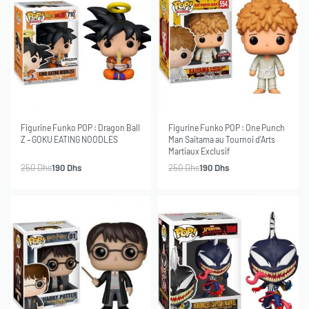
-24% OFF
-24% OFF
SOLD OUT
SOLD OUT
Figurine Funko POP : Dragon Ball
Figurine Funko POP : One Punch
Z – GOKU EATING NOODLES
Man Saitama au Tournoi d’Arts
Martiaux Exclusif
250
Dhs
190
Dhs
250
Dhs
190
Dhs