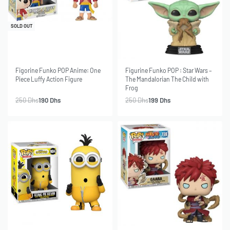
-24% OFF
SOLD OUT
-20% OFF
SOLD OUT
Figorine Funko POP Anime: One
Figurine Funko POP : Star Wars –
Piece Luffy Action Figure
The Mandalorian The Child with
Frog
250
Dhs
190
Dhs
250
Dhs
199
Dhs