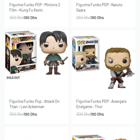
-24% OFF
-24% OFF
SOLD OUT
SOLD OUT
Figurine Funko POP : Minions 2
Figurine Funko POP : Naruto
Film – Kung Fu Kevin
Gaara
250
Dhs
190
Dhs
250
Dhs
190
Dhs
-24% OFF
SOLD OUT
-37% OFF
SOLD OUT
Figurine Funko Pop : Attack On
Figurine Funko POP : Avengers
Titan – Levi Ackerman
Endgame – Thor
250
Dhs
190
Dhs
300
Dhs
190
Dhs