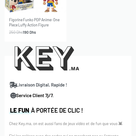
-24% OFF
SOLD OUT
Figorine Funko POP Anime: One
Piece Luffy Action Figure
250
Dhs
190
Dhs
Livraison Digital, Rapide !
Service Client 7j/7
.
LE FUN
À PORTÉE DE CLIC !
Chez Key.ma, on est aussi fans de jeux vidéo et de fun que vous 👾
Fini les galères avec des codes qui ne marchent pas ou l’attente