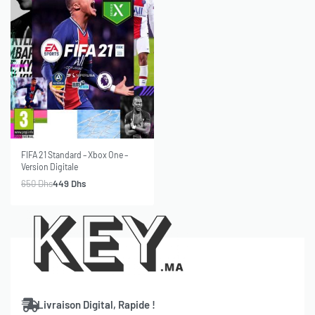
-31% OFF
SOLD OUT
FIFA 21 Standard – Xbox One –
Version Digitale
650
Dhs
449
Dhs
Livraison Digital, Rapide !