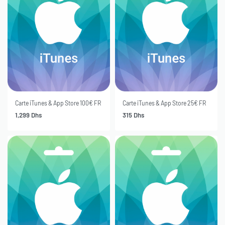
Carte iTunes & App Store 100€ FR
Carte iTunes & App Store 25€ FR
1,299
Dhs
315
Dhs